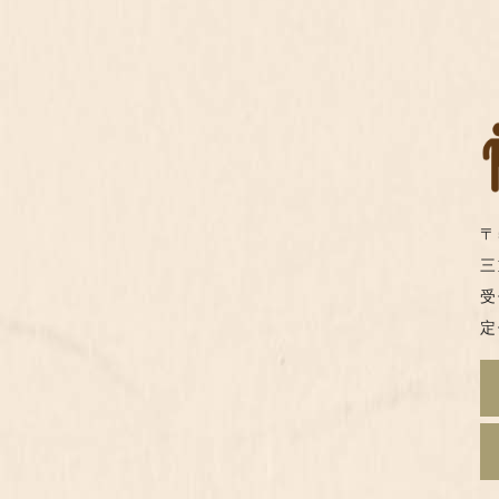
〒
三
受
定